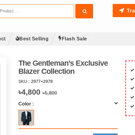
Tra
ct
Best Selling
Flash Sale
The Gentleman’s Exclusive
Blazer Collection
SKU :
2977+2978
৳4,800
৳5,800
Color :