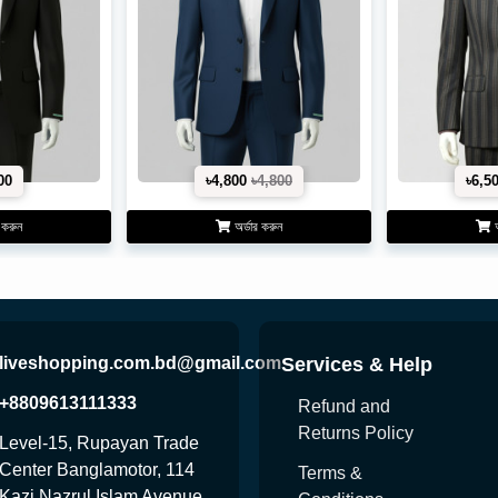
00
৳4,800
৳4,800
৳6,5
 করুন
অর্ডার করুন
অ
liveshopping.com.bd@gmail.com
Services & Help
+8809613111333
Refund and
Returns Policy
Level-15, Rupayan Trade
Center Banglamotor, 114
Terms &
Kazi Nazrul Islam Avenue,