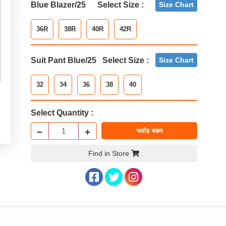
Blue Blazer/25
Select Size :
Size Chart
36R
38R
40R
42R
Suit Pant Blue/25
Select Size :
Size Chart
32
34
36
38
40
Select Quantity :
−
+
অর্ডার করুন
Find in Store