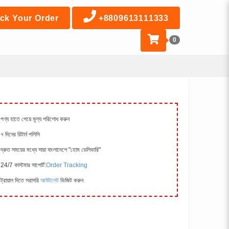
ck Your Order
+8809613111333
0
পণ্য হাতে পেয়ে মূল্য পরিশোধ করুন
৭ দিনের রিটার্ন পলিসি
দ্রুত সময়ের মধ্যে সারা বাংলাদেশে "হোম ডেলিভারি"
24/7 কাস্টমার সাপোর্ট:
Order Tracking
ট্রায়াল দিতে সরাসরি
আউটলেট
ভিজিট করুন