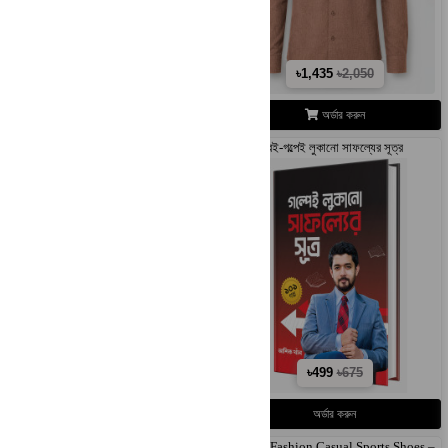
৳1,435
৳2,050
৳1,435
৳2,050
অর্ডার করুন
অর্ডার করুন
Exported Fancy Shirt
বই-গল্পেই লুকানো সাফল্যের সূত্র
৳975
৳1,950
৳499
৳675
অর্ডার করুন
অর্ডার করুন
Formal Blazer Set
Men's Fashion Casual Sports Shoes –