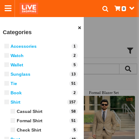
0
ALL PRODUCTS
Categories
Accessories
1
Watch
2
Wallet
5
Sunglass
13
Cats:
Tie
51
Men’s Export Quality Slim Fit Blazer
Book
Formal Blazer Set
2
Shirt
157
Casual Shirt
58
Formal Shirt
51
Check Shirt
5