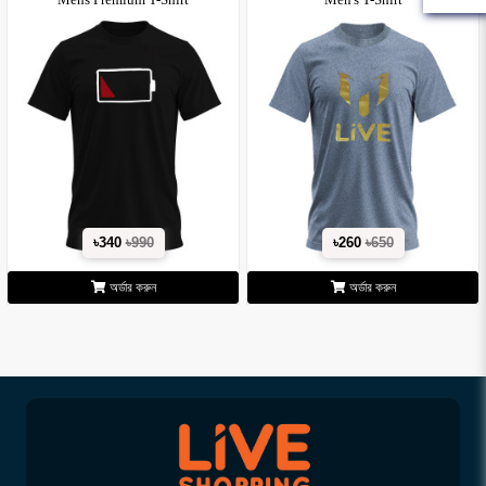
৳340
৳990
৳260
৳650
অর্ডার করুন
অর্ডার করুন