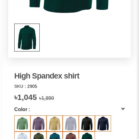
High Spandex shirt
SKU :
2905
৳1,045
৳1,890
Color :