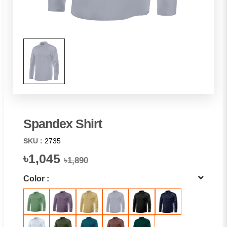
Spandex Shirt
SKU :
2735
৳1,045
৳1,890
Color :