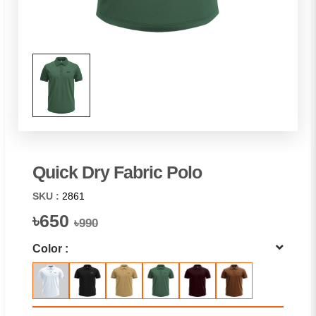
Quick Dry Fabric Polo
SKU :
2861
৳650
৳990
Color :