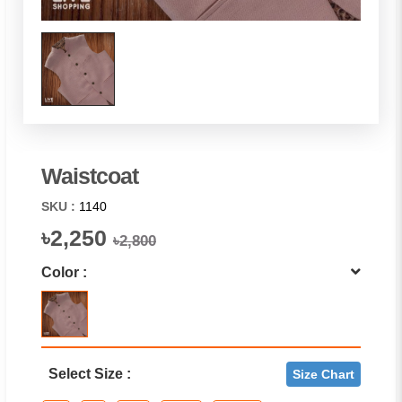
Waistcoat
SKU :
1140
৳2,250
৳2,800
Color :
Select Size :
Size Chart