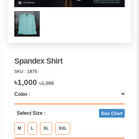
Spandex Shirt
SKU :
1875
৳1,000
৳1,990
Color :
Select Size :
Size Chart
M
L
XL
XXL