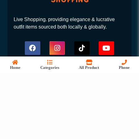
Live Shopping. providing elegance & lucrative
outfit items sourced both locally & globally.
Home
Categories
All Product
Phone
liveshopping.com.bd@gmail.com
+8809613111333
Level-15, Rupayan Trade Center
Banglamotor, 114 Kazi Nazrul Islam Avenue,
Dhaka-1000
Services & Help