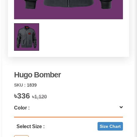
Hugo Bomber
SKU :
1839
৳336
৳1,120
Color :
Select Size :
Size Chart