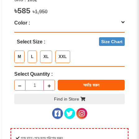
৳585
৳1,950
Color :
Select Size :
Size Chart
M
L
XL
XXL
Select Quantity :
−
+
অর্ডার করুন
Find in Store
পণ্য হাতে পেয়ে মূল্য পরিশোধ করুন